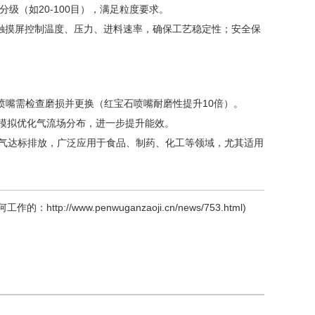
（如20-100目），满足粒度要求。
/触摸屏控制温度、压力、进料速率，确保工艺稳定性；安全保
嘴需检查磨损并更换（红宝石喷嘴耐磨性提升10倍）。
D模拟优化气流场分布，进一步提升能效。
废气达标排放，广泛应用于食品、制药、化工等领域，尤其适用
何工作的：
http://www.penwuganzaoji.cn/news/753.html
)