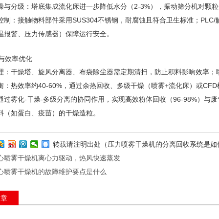
分级：塔底集成流化床进一步降低水分（2-3%），振动筛分机对颗粒分级
：接触物料部件采用SUS304不锈钢，耐腐蚀且符合卫生标准；PLC
温报警、压力传感器）保障运行安全。
与效率优化
干燥塔、旋风分离器、布袋除尘器需定期清扫，防止积料影响效率；喷
热效率约40-60%，通过余热回收、多级干燥（喷雾+流化床）或CF
雾化-干燥-多级分离的协同作用，实现高效粉体回收（96-98%）与
料（如蛋白、疫苗）的干燥造粒。
转载请注明出处（压力喷雾干燥机的分离回收系统是如
心喷雾干燥机离心力驱动，热风快速蒸发
心喷雾干燥机的故障维护要点是什么
文章