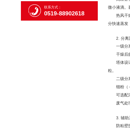
微小液滴。
联系方式：
0519-88902618
热风干燥：
分快速蒸发
2. 分离
一级分离
干燥后的粉
塔体设计优
粒。
二级分离：
细粉（＜1
可选配湿式
废气处理：
3. 辅助
防粘壁技术