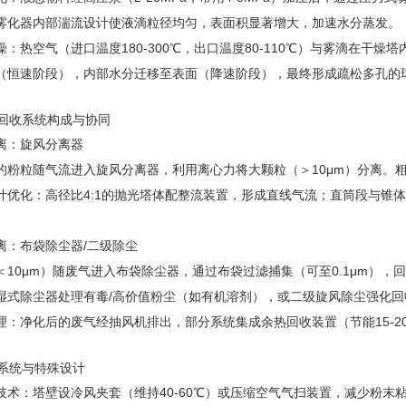
雾化器内部湍流设计使液滴粒径均匀，表面积显著增大，加速水分蒸发。
热空气（进口温度180-300℃，出口温度80-110℃）与雾滴在干燥塔
（恒速阶段），内部水分迁移至表面（降速阶段），最终形成疏松多孔的球
回收系统构成与协同
：旋风分离器
粒随气流进入旋风分离器，利用离心力将大颗粒（＞10μm）分离。粗颗
化：高径比4:1的抛光塔体配整流装置，形成直线气流；直筒段与锥体
布袋除尘器/二级除尘
0μm）随废气进入布袋除尘器，通过布袋过滤捕集（可至0.1μm），回收
除尘器处理有毒/高价值粉尘（如有机溶剂），或二级旋风除尘强化回
净化后的废气经抽风机排出，部分系统集成余热回收装置（节能15-2
系统与特殊设计
：塔壁设冷风夹套（维持40-60℃）或压缩空气气扫装置，减少粉末