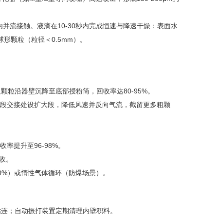
内并流接触。液滴在10-30秒内完成恒速与降速干燥：表面水
形颗粒（粒径＜0.5mm）。
粒沿器壁沉降至底部授粉筒，回收率达80-95%。
段交接处设扩大段，降低风速并反向气流，截留更多粗颗
率提升至96-98%。
收。
0%）或惰性气体循环（防爆场景）。
粘连；自动振打装置定期清理内壁积料。