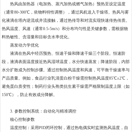
热风由加热器（电加热、蒸汽加热或燃气加热）预热至设定温度
（通常80-300℃，依物料特性调整），通过风机送入干燥塔。热风与雾
化液滴在塔内逆流或并流接触，通过热传导和对流实现快速传热传质。
热风温度、风速（通常0.5-5m/s）和分布均匀性是关键参数，需根据物
料热敏性、含湿量和目标含水率优化。
蒸发动力学优化
液滴在热风中经历预热、恒速干燥和降速干燥三个阶段。恒速阶
段，液滴表面温度接近热风湿球温度，水分快速蒸发；降速阶段，内部
水分扩散成为控制步骤。通过控制热风温度和风速，可平衡干燥速率与
产品质量。例如，食品行业乳清蛋白粉干燥需控制热风温度85℃±2℃，
避免蛋白质变性；制药行业头孢类抗生素干燥需严格限制温度上限（如
150℃），防止有效成分降解。
3. 参数控制系统：自动化与精准调控
核心控制参数
温度控制：采用PID闭环控制，通过热电偶实时监测热风温度，自