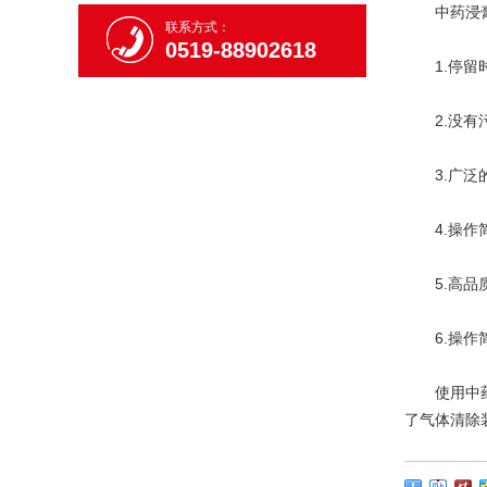
中药浸膏
联系方式：
0519-88902618
1.停留时
2.没有污
3.广泛的
4.操作简
5.高品质
6.操作简
使用中药浸
了气体清除